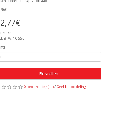
schikbaarheid: Op voorraad
,96€
2,77€
r stuks
cl. BTW: 10,55€
ntal
Bestellen
0 beoordeling(en)
/
Geef beoordeling