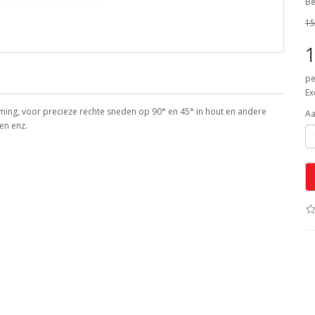
Be
15
1
pe
Ex
ming, voor precieze rechte sneden op 90° en 45° in hout en andere
Aa
ten enz.