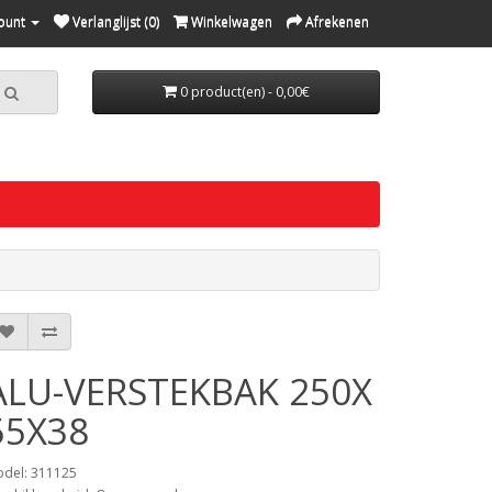
ount
Verlanglijst (0)
Winkelwagen
Afrekenen
0 product(en) - 0,00€
ALU-VERSTEKBAK 250X
55X38
del: 311125