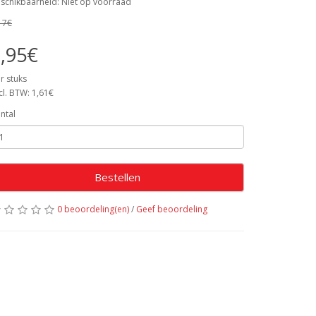
schikbaarheid: Niet op voorraad
17€
,95€
r stuks
cl. BTW: 1,61€
ntal
Bestellen
0 beoordeling(en)
/
Geef beoordeling