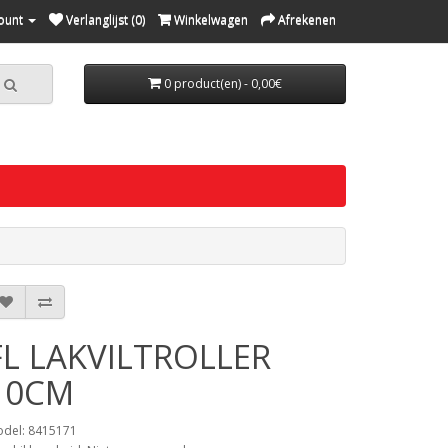
ount
Verlanglijst (0)
Winkelwagen
Afrekenen
0 product(en) - 0,00€
FL LAKVILTROLLER
10CM
del: 8415171