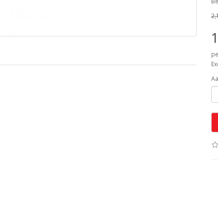
Be
2,
1
pe
Ex
Aa